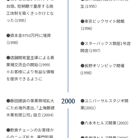
台頭。短納期で量産する施
生 (1995）
工体制を築くきっかけとな
った（1995）
●東京ビックサイト開館
（1996）
●資本金9750万円に増資
（1998）
●スターバックス銀座1号店
開店（1997）
●店舗開発室主導による異
業種交流会の開始（1999）
●長野オリンピック開催
※お客様により有益な情報
(1998）
を提供できるように
2000
●藤田建装の事業領域拡大
●ユニバーサルスタジオ開
にため海外進出、「上悔藤建
業(2001）
木業有限公司」 設立 (2004）
●六本木ヒルズ開業（2003）
●飲食チェーンのお客様か
らのニーズ拡大。専門知識
●表参道ヒルズ開業（2006）