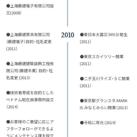
●上海藤建電子有限公司設
立(2008）
2010
●上海藤建家具有限公司
●東日本大震災（M9.0）発生
（藤建電子）目的・社名変更
(2011）
(2011）
●東京スカイツリー開業
●上海藤建建築装飾工程有
(2011）
限公司（藤建木業） 目的・社
名変更 (2013）
●二子玉川ライズ・ＳＣ開業
(2011）
●技術者育成を目的とした
ベトナム駐在員事務所設立
●東京駅グランスタ/MARK
（2014）
IS みなとみらい開業（2013）
●お客様のご要望に応じア
●令和に改元 (2019）
フターフォローができるよ
うにメンテナンス課を設立