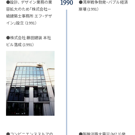
1990
●設計、 デザイン業務の業
●湾岸戦争勃発・バブル経済
容拡大のため「株式会社ー
崩壊 (1991）
級建築士事務所 エフ・デザ
イン」設立 （1991）
●株式会社 藤田建装 本社
ビル落成 (1991）
●コンビニエンスストアの
●阪神淡路大震災（M7.3）発