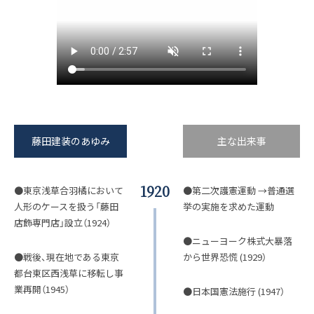
藤田建装のあゆみ
主な出来事
1920
●東京浅草合羽橘において
●第二次護憲運動 →普通選
人形のケースを扱う「藤田
挙の実施を求めた運動
店飾専門店」設立（1924）
●ニューヨーク株式大暴落
●戦後、現在地である東京
から世界恐慌 (1929）
都台東区西浅草に移転し事
業再開（1945）
●日本国憲法施行 (1947）