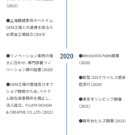
（2015）
●上海藤建家具やベトナム
OEM工場との連携を図るた
め草加工場設立（2019）
2020
●リノベーション事例の増
●MIYASHITA PARK開業
大に合わせ、専門部署リノ
（2020）
ベーション課の設置（2020）
●新型コロナウイルス感染
●OEM工場の管理及びオフ
症流行（2020）
ショア開発のため、ベトナ
ム駐在員事務所を廃止し、
●東京オリンピック開催
法人設立。 FUJITA DESIGN
（2021）
& CREATIVE CO.,LTD.（2021）
●麻布台ヒルズ開業（2023）