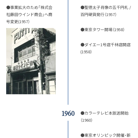
●事業拡大のため「株式会
●聖徳太子肖像の五千円札 /
社藤田ウインド商会」へ商
百円硬貨発行（1957）
号変更(1957）
●東京タワー開場（1958）
●ダイエー1号店千林店開店
(1958）
1960
●カラーテレビ本放送開始
（1960）
●東京オリンピック開催・新