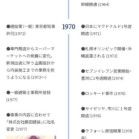
幹線開通 (1964）
1970
●建設業（一般） 東京都知事
●日本にマクドナルド1号店
許可(1972）
開店（1971）
●専門商店からスーパーマ
●札幌オリンピック開催・沖
ーケットへの発展に変化。
縄返還される (1972）
新規出店に伴う企画設計か
ら内装施工までの業務を担
●セブンイレブン営業開始・
うようになる（1972～）
豊洲に1号店開店（1974）
●一級建築士事務所登録
●ロッキード事件 (1976）
(1977）
●サイゼリヤ、市川に１号店
●事業の内容に合わせて
開店（1976）
「株式会社藤田建装」に社名
変更 （1977）
●ラフォーレ原宿開業（1978
年）